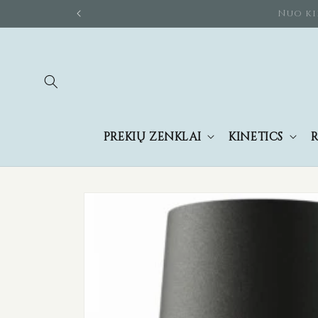
Eiti į
Nuo k
turinį
PREKIŲ ŽENKLAI
KINETICS
R
Pereiti prie
informacijos
apie gaminį