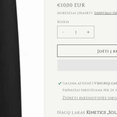
Įprasta
€10,00 EUR
kaina
Mokesčiai įtraukti.
Siuntimo iš
Kiekis
Sumažinti
Padidinti
Kinetics
Kinetics
nagų
nagų
Įdėti į k
lakas
lakas
SolarGel
SolarGel
005
005
Stark
Stark
Naked
Naked
KNP005,
KNP005,
Galima atsiimti
Vingrių gat
15
15
Paprastai paruošiama per 24 
ml
ml
kiekį
kiekį
Žiūrėti parduotuvės inf
Nagų lakas
Kinetics „Sol