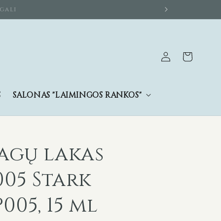
 gali
Prisijungti
Krepšelis
S
SALONAS "LAIMINGOS RANKOS"
nagų lakas
005 Stark
05, 15 ml