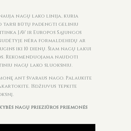
i nauja nagų lako linija, kuria
 tarsi būtų padengti geliniu
itinka JAV ir Europos Sąjungos
 sudėtyje nėra formaldehidų ar
gins iki 10 dienų. Šiam nagų lakui
pos. Rekomenduojama naudoti
tiniu nagų lako sluoksniu.
emonę ant švaraus nago. Palaukite
akartokite. Išdžiuvus tepkite
ksnį.
kokybės nagų priežiūros priemonės