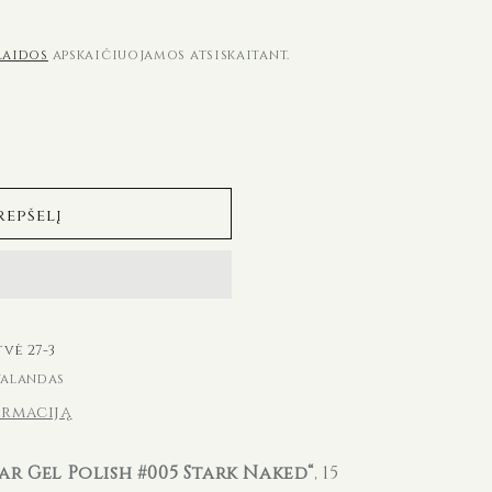
laidos
apskaičiuojamos atsiskaitant.
repšelį
vė 27-3
valandas
ormaciją
ar Gel Polish #005 Stark Naked“
, 15