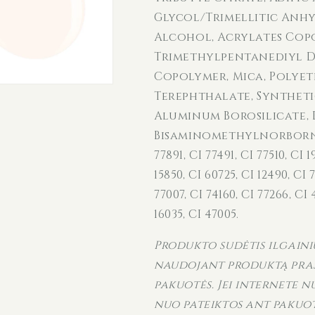
Glycol/Trimellitic Anh
Alcohol, Acrylates Copo
Trimethylpentanediyl D
Copolymer, Mica, Polye
Terephthalate, Synthet
Aluminum Borosilicate, 
me
Bisaminomethylnorborna
77891, CI 77491, CI 77510, CI 1
15850, CI 60725, CI 12490, CI 
77007, CI 74160, CI 77266, CI 
16035, CI 47005.
Produkto sudėtis ilgainiu
naudojant produktą praš
pakuotės. Jei internete n
nuo pateiktos ant pakuot