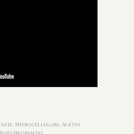
etate, Nitrocellulose, Acetyl
c Acid/Neopentyl