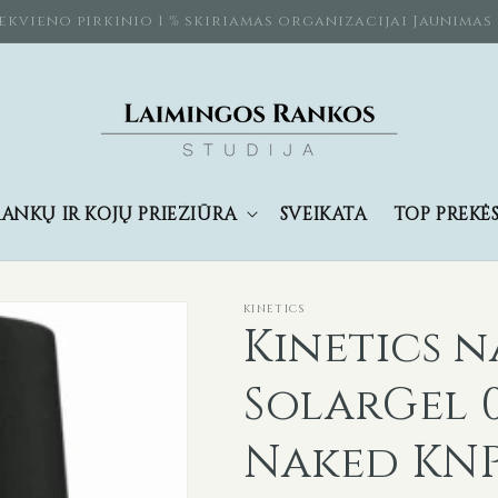
iekvieno pirkinio 1 % skiriamas organizacijai Jaunimas
ANKŲ IR KOJŲ PRIEŽIŪRA
SVEIKATA
TOP PREKĖ
KINETICS
Kinetics 
SolarGel 
Naked KNP0