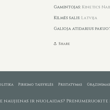
Gamintojas:
Kinetics Nai
Kilmės šalis:
Latvija
Galioja atidarius pakuot
Share
olitika
Pirkimo taisyklės
Pristatymas
Grąžinima
ie naujienas ir nuolaidas? Prenumeruokite 