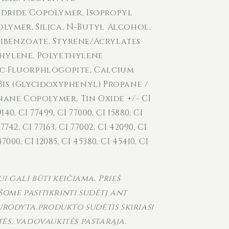
ydride Copolymer, Isopropyl
lymer, Silica, N-Butyl Alcohol,
ibenzoate, Styrene/Acrylates
thylene, Polyethylene
ic Fluorphlogopite, Calcium
Bis (Glycidoxyphenyl) Propane /
ne Copolymer, Tin Oxide +/- CI
9140, CI 77499, CI 77000, CI 15880, CI
77742, CI 77163, CI 77002, CI 42090, CI
47000, CI 12085, CI 45380, CI 45410, CI
i gali būti keičiama. Prieš
ome pasitikrinti sudėtį ant
urodyta produkto sudėtis skiriasi
ės, vadovaukitės pastarąja.