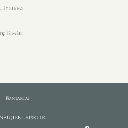
l Systems
ę:
12 mėn.
s
Kontaktai
naujienlaiškį ir