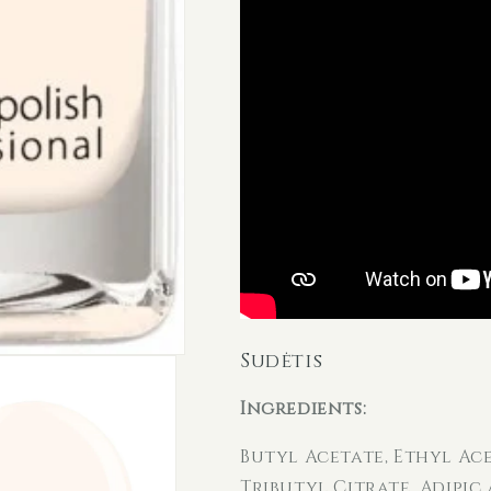
Sudėtis
Ingredients:
Butyl Acetate, Ethyl Ac
Tributyl Citrate, Adipi