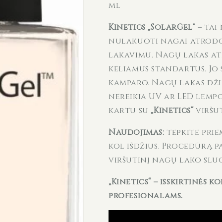
ml
Kinetics „SolarGel
“ – ta
nulakuoti nagai atrodo
lakavimu. Nagų lakas at
keliamus standartus. Jo
kamparo. Nagų lakas džiu
nereikia UV ar LED lem
kartu su
„Kinetics“
viršu
Naudojimas:
tepkite pri
kol išdžius. Procedūrą p
viršutinį nagų lako sluo
„Kinetics“ – išskirtinės 
profesionalams.