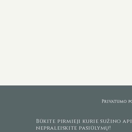
Privatumo p
Būkite pirmieji kurie sužino ap
nepraleiskite pasiūlymų!