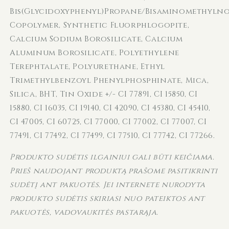
Bis(Glycidoxyphenyl)Propane/Bisaminomethyl
Copolymer, Synthetic Fluorphlogopite,
Calcium Sodium Borosilicate, Calcium
Aluminum Borosilicate, Polyethylene
Terephtalate, Polyurethane, Ethyl
Trimethylbenzoyl Phenylphosphinate, Mica,
Silica, BHT, Tin Oxide +/- CI 77891, CI 15850, CI
15880, CI 16035, CI 19140, CI 42090, CI 45380, CI 45410,
CI 47005, CI 60725, CI 77000, CI 77002, CI 77007, CI
77491, CI 77492, CI 77499, CI 77510, CI 77742, CI 77266.
Produkto sudėtis ilgainiui gali būti keičiama.
Prieš naudojant produktą prašome pasitikrinti
sudėtį ant pakuotės. Jei internete nurodyta
produkto sudėtis skiriasi nuo pateiktos ant
pakuotės, vadovaukitės pastarąja.