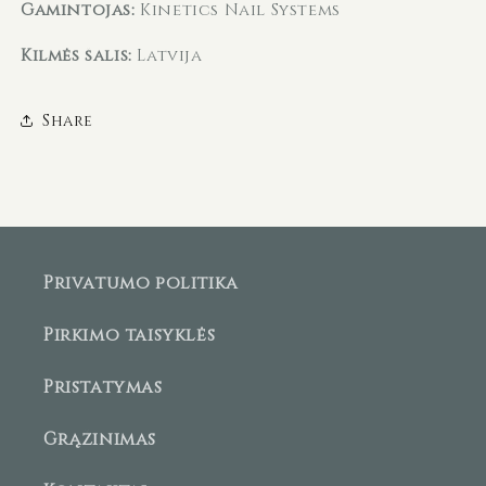
Gamintojas:
Kinetics Nail Systems
Kilmės šalis:
Latvija
Share
Privatumo politika
Pirkimo taisyklės
Pristatymas
Grąžinimas