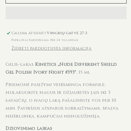
lakas
lakas
SHIELD
SHIELD
393
393
Ivory
Ivory
Night
Night
Galima atsiimti
Vingrių gatvė 27-3
KGP393N,
KGP393N,
Paprastai paruošiama per 24 valandas
15
15
Žiūrėti parduotuvės informaciją
ml
ml
kiekį
kiekį
Gelis-lakas
Kinetics „Nude Different Shield
Gel Polish Ivory Night #393“
, 15 ml
Priemonė pasižymi veiksminga formule:
nulakuokite nagus ir džiaukitės jais iki 3
savaičių, o nagų laką pašalinsite vos per 10
min. Paviršius atsparus subraižymams, spalva
neišblunka, kampučiai nenulūžinėja.
Džiovinimo laikas