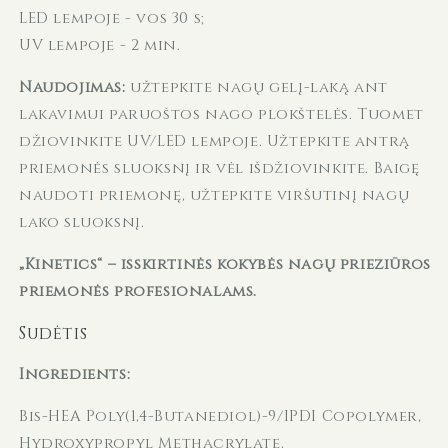
LED lempoje - vos 30 s;
UV lempoje - 2 min.
Naudojimas:
užtepkite nagų gelį-laką ant
lakavimui paruoštos nago plokštelės. Tuomet
džiovinkite UV/LED lempoje. Užtepkite antrą
priemonės sluoksnį ir vėl išdžiovinkite. Baigę
naudoti priemonę, užtepkite viršutinį nagų
lako sluoksnį.
„Kinetics“ – išskirtinės kokybės nagų priežiūros
priemonės profesionalams.
Sudėtis
Ingredients:
Bis-HEA Poly(1,4-Butanediol)-9/IPDI Copolymer,
Hydroxypropyl Methacrylate,