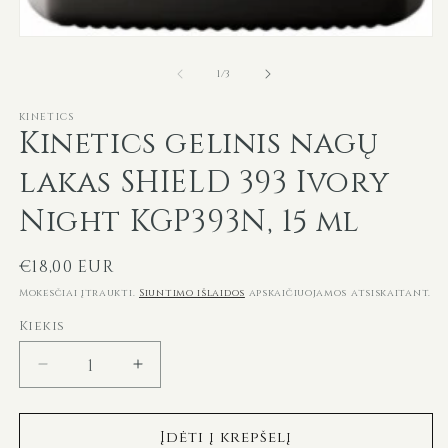
Atidaryti
mediją
iš
1
1
/
3
modaliniame
lange
KINETICS
Kinetics gelinis nagų
lakas SHIELD 393 Ivory
Night KGP393N, 15 ml
Įprasta
€18,00 EUR
kaina
Mokesčiai įtraukti.
Siuntimo išlaidos
apskaičiuojamos atsiskaitant.
Kiekis
Sumažinti
Padidinti
Kinetics
Kinetics
gelinis
gelinis
Įdėti į krepšelį
nagų
nagų