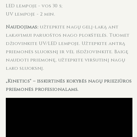
LED lempoje - vos 30 s;
UV lempoje - 2 min.
Naudojimas:
užtepkite nagų gelį-laką ant
lakavimui paruoštos nago plokštelės. Tuomet
džiovinkite UV/LED lempoje. Užtepkite antrą
priemonės sluoksnį ir vėl išdžiovinkite. Baigę
naudoti priemonę, užtepkite viršutinį nagų
lako sluoksnį.
„Kinetics“ – išskirtinės kokybės nagų priežiūros
priemonės profesionalams.