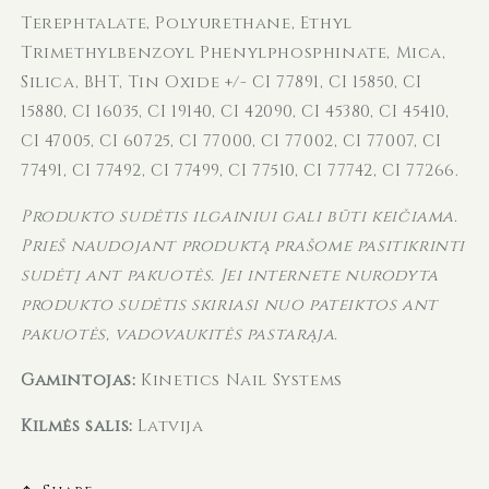
Terephtalate, Polyurethane, Ethyl
Trimethylbenzoyl Phenylphosphinate, Mica,
Silica, BHT, Tin Oxide +/- CI 77891, CI 15850, CI
15880, CI 16035, CI 19140, CI 42090, CI 45380, CI 45410,
CI 47005, CI 60725, CI 77000, CI 77002, CI 77007, CI
77491, CI 77492, CI 77499, CI 77510, CI 77742, CI 77266.
Produkto sudėtis ilgainiui gali būti keičiama.
Prieš naudojant produktą prašome pasitikrinti
sudėtį ant pakuotės. Jei internete nurodyta
produkto sudėtis skiriasi nuo pateiktos ant
pakuotės, vadovaukitės pastarąja.
Gamintojas:
Kinetics Nail Systems
Kilmės šalis:
Latvija