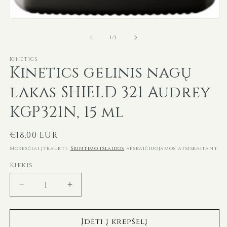
Atidaryti
mediją
iš
1
1
/
3
modaliniame
lange
KINETICS
Kinetics gelinis nagų
lakas SHIELD 321 Audrey
KGP321N, 15 ml
Įprasta
€18,00 EUR
kaina
Mokesčiai įtraukti.
Siuntimo išlaidos
apskaičiuojamos atsiskaitant.
Kiekis
Sumažinti
Padidinti
Kinetics
Kinetics
gelinis
gelinis
Įdėti į krepšelį
nagų
nagų