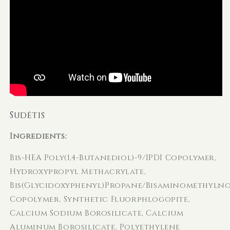
Sudėtis
Ingredients:
Bis-HEA Poly(1,4-Butanediol)-9/IPDI Copolymer,
Hydroxypropyl Methacrylate,
Bis(Glycidoxyphenyl)Propane/Bisaminomethyl
Copolymer, Synthetic Fluorphlogopite,
Calcium Sodium Borosilicate, Calcium
Aluminum Borosilicate, Polyethylene