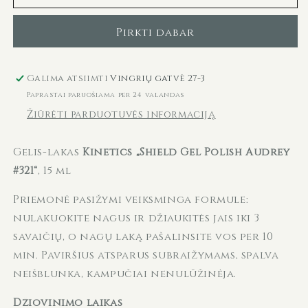
lakas
lakas
SHIELD
SHIELD
Pirkti dabar
321
321
Audrey
Audrey
KGP321N,
KGP321N,
Galima atsiimti
Vingrių gatvė 27-3
15
15
Paprastai paruošiama per 24 valandas
ml
ml
Žiūrėti parduotuvės informaciją
kiekį
kiekį
Gelis-lakas
Kinetics „Shield Gel Polish Audrey
#321“
, 15 ml
Priemonė pasižymi veiksminga formule:
nulakuokite nagus ir džiaukitės jais iki 3
savaičių, o nagų laką pašalinsite vos per 10
min. Paviršius atsparus subraižymams, spalva
neišblunka, kampučiai nenulūžinėja.
Džiovinimo laikas