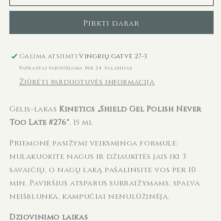
lakas
lakas
SHIELD
SHIELD
Pirkti dabar
276
276
Never
Never
Too
Too
Galima atsiimti
Vingrių gatvė 27-3
Late
Late
Paprastai paruošiama per 24 valandas
KGP276N,
KGP276N,
Žiūrėti parduotuvės informaciją
15
15
ml
ml
kiekį
kiekį
Gelis-lakas
Kinetics „Shield Gel Polish Never
Too Late #276“
, 15 ml
Priemonė pasižymi veiksminga formule:
nulakuokite nagus ir džiaukitės jais iki 3
savaičių, o nagų laką pašalinsite vos per 10
min. Paviršius atsparus subraižymams, spalva
neišblunka, kampučiai nenulūžinėja.
Džiovinimo laikas