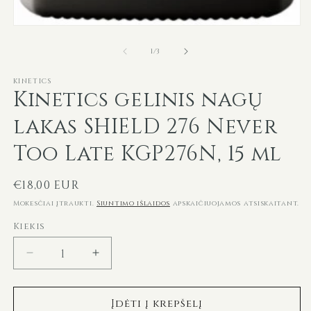
Atidaryti
mediją
iš
1
1
/
3
modaliniame
lange
KINETICS
Kinetics gelinis nagų
lakas SHIELD 276 Never
Too Late KGP276N, 15 ml
Įprasta
€18,00 EUR
kaina
Mokesčiai įtraukti.
Siuntimo išlaidos
apskaičiuojamos atsiskaitant.
Kiekis
Sumažinti
Padidinti
Kinetics
Kinetics
gelinis
gelinis
Įdėti į krepšelį
nagų
nagų