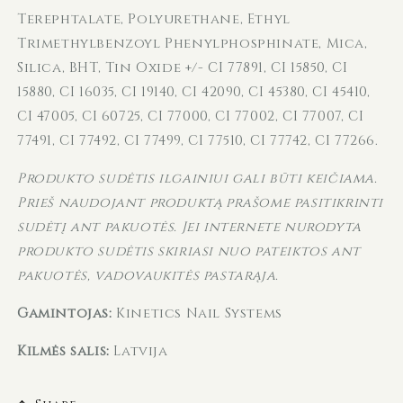
Terephtalate, Polyurethane, Ethyl
Trimethylbenzoyl Phenylphosphinate, Mica,
Silica, BHT, Tin Oxide +/- CI 77891, CI 15850, CI
15880, CI 16035, CI 19140, CI 42090, CI 45380, CI 45410,
CI 47005, CI 60725, CI 77000, CI 77002, CI 77007, CI
77491, CI 77492, CI 77499, CI 77510, CI 77742, CI 77266.
Produkto sudėtis ilgainiui gali būti keičiama.
Prieš naudojant produktą prašome pasitikrinti
sudėtį ant pakuotės. Jei internete nurodyta
produkto sudėtis skiriasi nuo pateiktos ant
pakuotės, vadovaukitės pastarąja.
Gamintojas:
Kinetics Nail Systems
Kilmės šalis:
Latvija