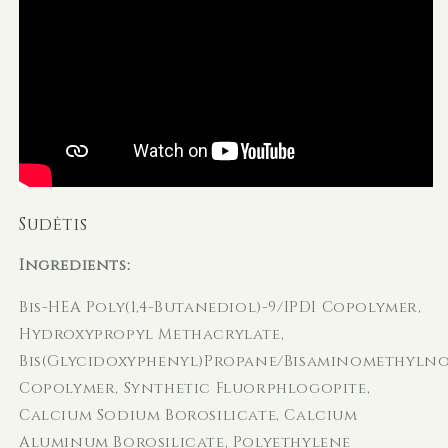
Sudėtis
Ingredients:
Bis-HEA Poly(1,4-Butanediol)-9/IPDI Copolymer,
Hydroxypropyl Methacrylate,
Bis(Glycidoxyphenyl)Propane/Bisaminomethyl
Copolymer, Synthetic Fluorphlogopite,
Calcium Sodium Borosilicate, Calcium
Aluminum Borosilicate, Polyethylene