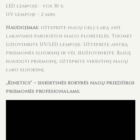
LED lempoje - vos 30 s;
UV lempoje - 2 min.
Naudojimas:
užtepkite nagų gelį-laką ant
lakavimui paruoštos nago plokštelės. Tuomet
džiovinkite UV/LED lempoje. Užtepkite antrą
priemonės sluoksnį ir vėl išdžiovinkite. Baigę
naudoti priemonę, užtepkite viršutinį nagų
lako sluoksnį.
„Kinetics“ – išskirtinės kokybės nagų priežiūros
priemonės profesionalams.