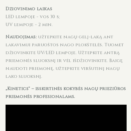
Džiovinimo laikas
LED lempoje - vos 30 s;
UV lempoje - 2 min.
Naudojimas:
užtepkite nagų gelį-laką ant
lakavimui paruoštos nago plokštelės. Tuomet
džiovinkite UV/LED lempoje. Užtepkite antrą
priemonės sluoksnį ir vėl išdžiovinkite. Baigę
naudoti priemonę, užtepkite viršutinį nagų
lako sluoksnį.
„Kinetics“ – išskirtinės kokybės nagų priežiūros
priemonės profesionalams.