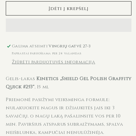
gelinis
gelinis
Įdėti į krepšelį
nagų
nagų
lakas
lakas
SHIELD
SHIELD
253
253
Graffity
Graffity
Quick
Quick
Galima atsiimti
Vingrių gatvė 27-3
KGP253N,
KGP253N,
Paprastai paruošiama per 24 valandas
15
15
Žiūrėti parduotuvės informaciją
ml
ml
kiekį
kiekį
Gelis-lakas
Kinetics „Shield Gel Polish Graffity
Quick #253“
, 15 ml
Priemonė pasižymi veiksminga formule:
nulakuokite nagus ir džiaukitės jais iki 3
savaičių, o nagų laką pašalinsite vos per 10
min. Paviršius atsparus subraižymams, spalva
neišblunka, kampučiai nenulūžinėja.