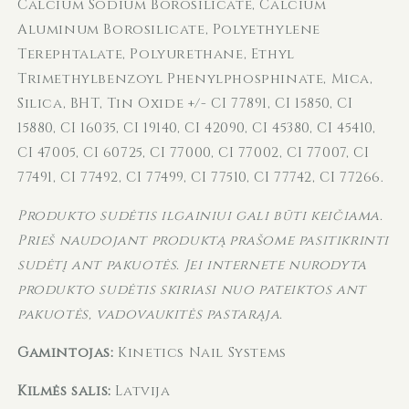
Calcium Sodium Borosilicate, Calcium
Aluminum Borosilicate, Polyethylene
Terephtalate, Polyurethane, Ethyl
Trimethylbenzoyl Phenylphosphinate, Mica,
Silica, BHT, Tin Oxide +/- CI 77891, CI 15850, CI
15880, CI 16035, CI 19140, CI 42090, CI 45380, CI 45410,
CI 47005, CI 60725, CI 77000, CI 77002, CI 77007, CI
77491, CI 77492, CI 77499, CI 77510, CI 77742, CI 77266.
Produkto sudėtis ilgainiui gali būti keičiama.
Prieš naudojant produktą prašome pasitikrinti
sudėtį ant pakuotės. Jei internete nurodyta
produkto sudėtis skiriasi nuo pateiktos ant
pakuotės, vadovaukitės pastarąja.
Gamintojas:
Kinetics Nail Systems
Kilmės šalis:
Latvija