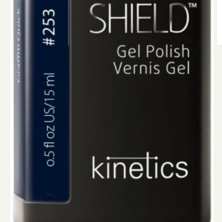
A
m
2
m
l