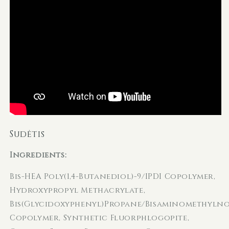
Sudėtis
Ingredients:
Bis-HEA Poly(1,4-Butanediol)-9/IPDI Copolymer,
Hydroxypropyl Methacrylate,
Bis(Glycidoxyphenyl)Propane/Bisaminomethyl
Copolymer, Synthetic Fluorphlogopite,