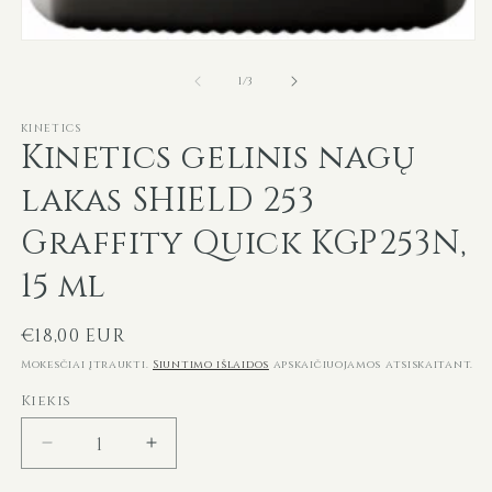
Atidaryti
mediją
iš
1
1
/
3
modaliniame
lange
KINETICS
Kinetics gelinis nagų
lakas SHIELD 253
Graffity Quick KGP253N,
15 ml
Įprasta
€18,00 EUR
kaina
Mokesčiai įtraukti.
Siuntimo išlaidos
apskaičiuojamos atsiskaitant.
Kiekis
Sumažinti
Padidinti
Kinetics
Kinetics