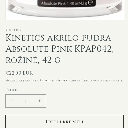
Atidaryti
mediją
KINETICS
1
Kinetics akrilo pudra
modaliniame
lange
Absolute Pink KPAP042,
rožinė, 42 g
Įprasta
€22,00 EUR
kaina
Mokesčiai įtraukti.
Siuntimo išlaidos
apskaičiuojamos atsiskaitant.
Kiekis
Sumažinti
Padidinti
Kinetics
Kinetics
akrilo
akrilo
Įdėti į krepšelį
pudra
pudra