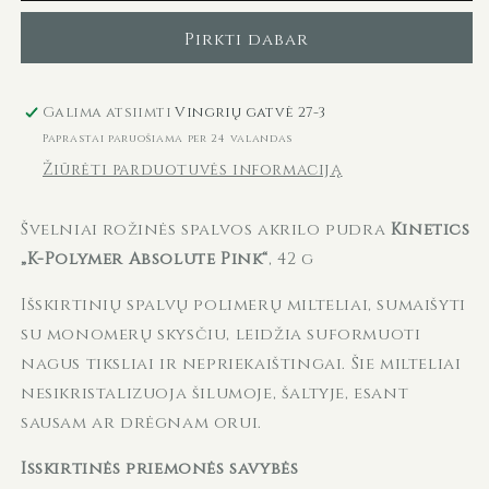
Absolute
Absolute
Pink
Pink
Pirkti dabar
KPAP042,
KPAP042,
rožinė,
rožinė,
42
42
Galima atsiimti
Vingrių gatvė 27-3
g
g
Paprastai paruošiama per 24 valandas
kiekį
kiekį
Žiūrėti parduotuvės informaciją
Švelniai rožinės spalvos akrilo pudra
Kinetics
„K-Polymer Absolute Pink“
, 42 g
Išskirtinių spalvų polimerų milteliai, sumaišyti
su monomerų skysčiu, leidžia suformuoti
nagus tiksliai ir nepriekaištingai. Šie milteliai
nesikristalizuoja šilumoje, šaltyje, esant
sausam ar drėgnam orui.
Išskirtinės priemonės savybės