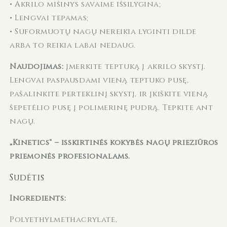
• Akrilo mišinys savaime išsilygina;
• Lengvai tepamas;
• Suformuotų nagų nereikia lyginti dilde
arba to reikia labai nedaug.
Naudojimas:
įmerkite teptuką į akrilo skystį.
Lengvai paspausdami vieną teptuko pusę,
pašalinkite perteklinį skystį, ir įkiškite vieną
šepetėlio pusę į polimerinę pudrą. Tepkite ant
nagų.
„Kinetics“ – išskirtinės kokybės nagų priežiūros
priemonės profesionalams.
Sudėtis
Ingredients:
Polyethylmethacrylate,